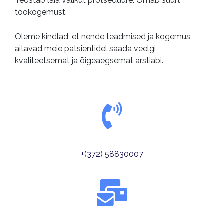
Teostab laia valikut protseduure. Omab suurt
töökogemust.
Oleme kindlad, et nende teadmised ja kogemus
aitavad meie patsientidel saada veelgi
kvaliteetsemat ja õigeaegsemat arstiabi.
+(372) 58830007