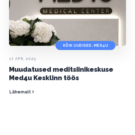
KÕIK UUDISED
,
MED4U
17 APR, 2025
Muudatused meditsiinikeskuse
Med4u Kesklinn töös
Lähemalt