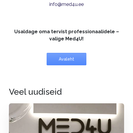
info@med4u.ee
Usaldage oma tervist professionaalidele –
valige Med4U!
Avaleht
Veel uudiseid