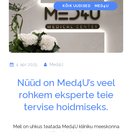
KÕIK UUDISED
MED4U
4. apr 2025
Med4U
Nüüd on Med4U’s veel
rohkem eksperte teie
tervise hoidmiseks.
Meil on uhkus teatada Med4U kliiniku meeskonna