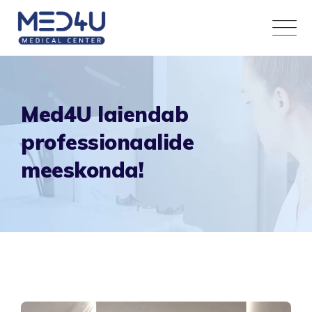
Skip
to
content
Med4U laiendab
professionaalide
meeskonda!