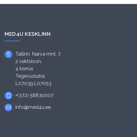
MED4U KESKLINN
Tallinn, Narva mnt. 7,
2 sektsioon,
4 korrus
Tegevusluba:
L07039,L07053
+(372) 58830007
info@med4u.ee