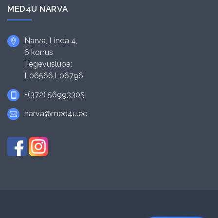
MED4U NARVA
Narva, Linda 4,
6 korrus
Tegevusluba:
L06566,L06796
+(372) 56993305
narva@med4u.ee