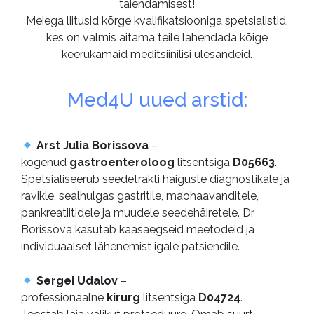
täiendamisest!
Meiega liitusid kõrge kvalifikatsiooniga spetsialistid,
kes on valmis aitama teile lahendada kõige
keerukamaid meditsiinilisi ülesandeid.
Med4U uued arstid:
Arst Julia Borissova
–
kogenud
gastroenteroloog
litsentsiga
D05663
.
Spetsialiseerub seedetrakti haiguste diagnostikale ja
ravikle, sealhulgas gastritile, maohaavanditele,
pankreatiitidele ja muudele seedehäiretele. Dr
Borissova kasutab kaasaegseid meetodeid ja
individuaalset lähenemist igale patsiendile.
Sergei Udalov
–
professionaalne
kirurg
litsentsiga
D04724
.