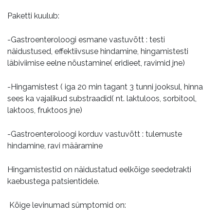
Paketti kuulub:
-Gastroenteroloogi esmane vastuvõtt : testi
näidustused, effektiivsuse hindamine, hingamistesti
läbiviimise eelne nõustamine( eridieet, ravimid jne)
-Hingamistest ( iga 20 min tagant 3 tunni jooksul, hinna
sees ka vajalikud substraadid( nt. laktuloos, sorbitool,
laktoos, fruktoos jne)
-Gastroenteroloogi korduv vastuvõtt : tulemuste
hindamine, ravi määramine
Hingamistestid on näidustatud eelkõige seedetrakti
kaebustega patsientidele.
Kõige levinumad sümptomid on: