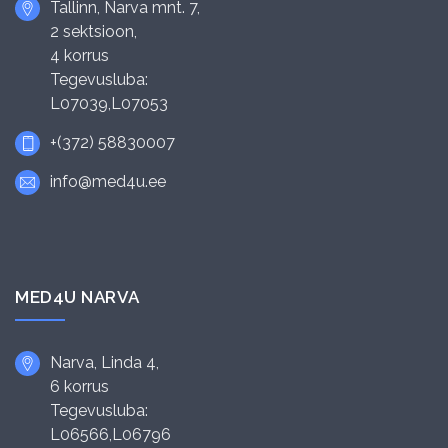
Tallinn, Narva mnt. 7,
2 sektsioon,
4 korrus
Tegevusluba:
L07039,L07053
+(372) 58830007
info@med4u.ee
MED4U NARVA
Narva, Linda 4,
6 korrus
Tegevusluba:
L06566,L06796