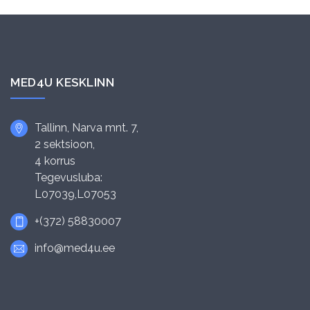
MED4U KESKLINN
Tallinn, Narva mnt. 7,
2 sektsioon,
4 korrus
Tegevusluba:
L07039,L07053
+(372) 58830007
info@med4u.ee