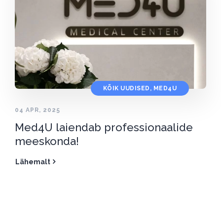
KÕIK UUDISED
,
MED4U
04 APR, 2025
Med4U laiendab professionaalide
meeskonda!
Lähemalt