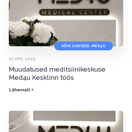
KÕIK UUDISED
,
MED4U
17 APR, 2025
Muudatused meditsiinikeskuse
Med4u Kesklinn töös
Lähemalt