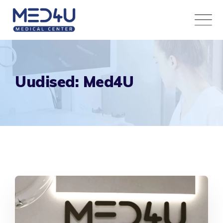
Skip
to
content
Uudised: Med4U