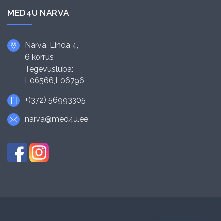
MED4U NARVA
Narva, Linda 4,
6 korrus
Tegevusluba:
L06566,L06796
+(372) 56993305
narva@med4u.ee