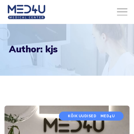
Skip
to
content
Author: kjs
KÕIK UUDISED
MED4U