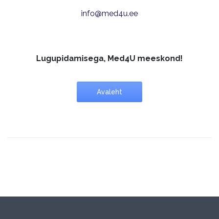
info@med4u.ee
Lugupidamisega, Med4U meeskond!
Avaleht