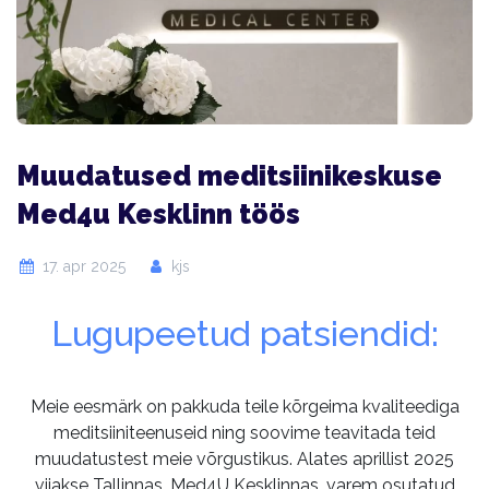
Muudatused meditsiinikeskuse
Med4u Kesklinn töös
17. apr 2025
kjs
Lugupeetud patsiendid:
Meie eesmärk on pakkuda teile kõrgeima kvaliteediga
meditsiiniteenuseid ning soovime teavitada teid
muudatustest meie võrgustikus. Alates aprillist 2025
viiakse Tallinnas, Med4U Kesklinnas, varem osutatud