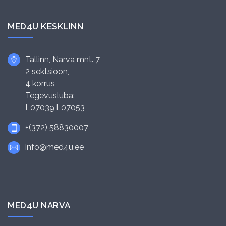
MED4U KESKLINN
Tallinn, Narva mnt. 7,
2 sektsioon,
4 korrus
Tegevusluba:
L07039,L07053
+(372) 58830007
info@med4u.ee
MED4U NARVA