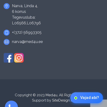
Narva, Linda 4,
6 korrus
Tegevusluba:
L06566,L06796
+(372) 56993305
narva@med4u.ee
Copyright © 2023
Med4u
, All Rights Reserved.
Vajad abi?
Support by
SiteDesign.ee