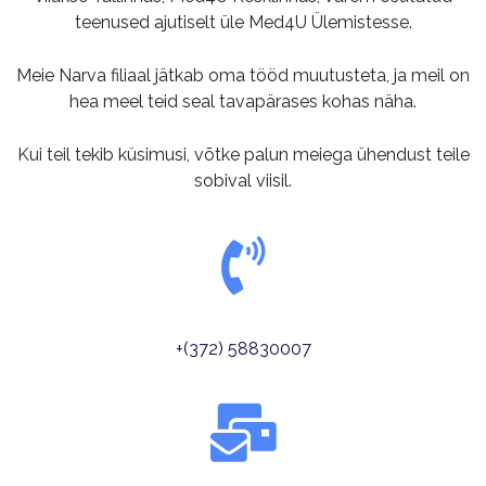
teenused ajutiselt üle Med4U Ülemistesse.
Meie Narva filiaal jätkab oma tööd muutusteta, ja meil on
hea meel teid seal tavapärases kohas näha.
Kui teil tekib küsimusi, võtke palun meiega ühendust teile
sobival viisil.
+(372) 58830007