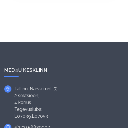
MED4U KESKLINN
Tallinn, Narva mnt. 7,
2 sektsioon,
4 korrus
Tegevusluba:
L07039,L07053
+(372) 58830007