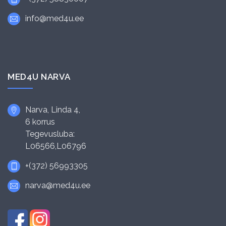
info@med4u.ee
MED4U NARVA
Narva, Linda 4,
6 korrus
Tegevusluba:
L06566,L06796
+(372) 56993305
narva@med4u.ee