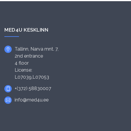
MED4U KESKLINN
Tallinn, Narva mnt. 7,
2nd entrance
4 floor
License:
L07039,L07053
+(372) 58830007
info@med4u.ee