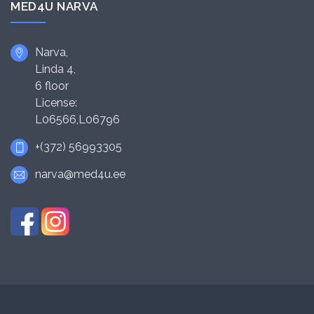
MED4U NARVA
Narva,
Linda 4,
6 floor
License:
L06566,L06796
+(372) 56993305
narva@med4u.ee