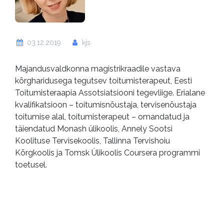
03.12.2019
kjs
Majandusvaldkonna magistrikraadile vastava
kõrgharidusega tegutsev toitumisterapeut, Eesti
Toitumisteraapia Assotsiatsiooni tegevliige. Erialane
kvalifikatsioon – toitumisnõustaja, tervisenõustaja
toitumise alal, toitumisterapeut – omandatud ja
täiendatud Monash ülikoolis, Annely Sootsi
Koolituse Tervisekoolis, Tallinna Tervishoiu
Kõrgkoolis ja Tomsk Ülikoolis Coursera programmi
toetusel.