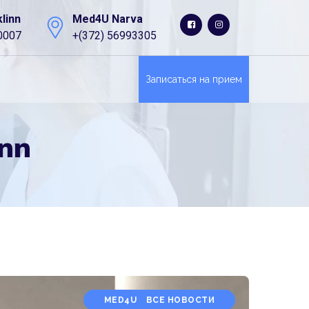
linn
Med4U Narva
0007
+(372) 56993305
Записаться на прием
inn
MED4U
ВСЕ НОВОСТИ