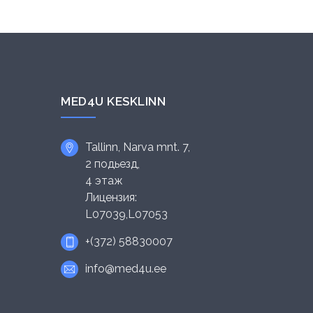
MED4U KESKLINN
Tallinn, Narva mnt. 7,
2 подьезд,
4 этаж
Лицензия:
L07039,L07053
+(372) 58830007
info@med4u.ee