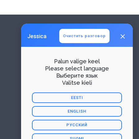
Jessica
Очистить разговор
Palun valige keel
Please select language
Выберите язык
Valitse kieli
EESTI
ENGLISH
РУССКИЙ
SUOMI