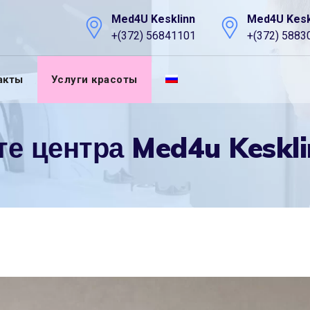
Med4U Kesklinn
Med4U Kesk
+(372) 56841101
+(372) 5883
акты
Услуги красоты
те центра Med4u Keskl