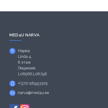
MED4U NARVA
Нарва,
Linda 4,
6 этаж
Лицензия:
L06566,L06796
+(372) 56993305
narva@med4u.ee