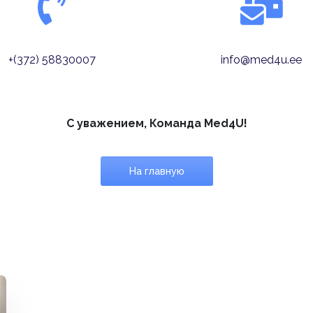
+(372) 58830007
info@med4u.ee
С уважением, Команда Med4U!
На главную