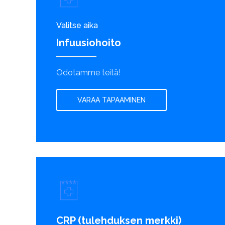
Valitse aika
Infuusiohoito
Odotamme teitä!
VARAA TAPAAMINEN
CRP (tulehduksen merkki)