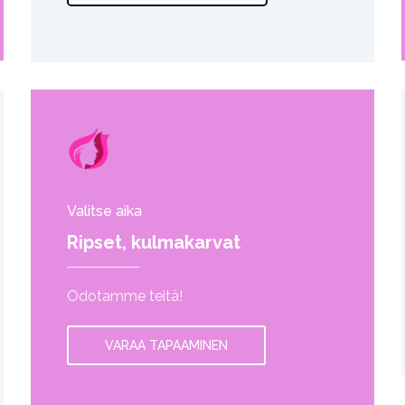
Valitse aika
Ripset, kulmakarvat
Odotamme teitä!
VARAA TAPAAMINEN