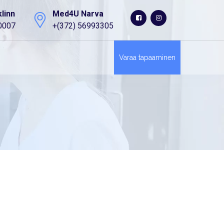
linn
Med4U Narva
0007
+(372) 56993305
Varaa tapaaminen