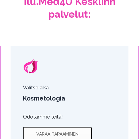
Ilu.Med4U Kesklinn
palvelut:
Valitse aika
Kosmetologia
Odotamme teitä!
VARAA TAPAAMINEN