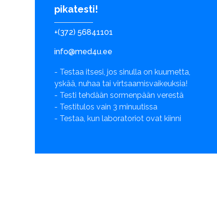
pikatesti!
+(372) 56841101
info@med4u.ee
- Testaa itsesi, jos sinulla on kuumetta,
yskää, nuhaa tai virtsaamisvaikeuksia!
- Testi tehdään sormenpään verestä
- Testitulos vain 3 minuutissa
- Testaa, kun laboratoriot ovat kiinni