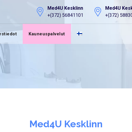
Med4U Kesklinn
Med4U Kesk
+(372) 56841101
+(372) 5883
ystiedot
Kauneuspalvelut
Med4U Kesklinn