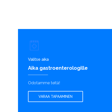
Valitse aika
Aika gastroenterologille
Odotamme teitä!
VARAA TAPAAMINEN