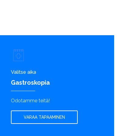
Valitse aika
Gastroskopia
Odotamme teitä!
VARAA TAPAAMINEN